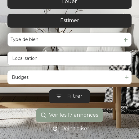
De l'ancien
Louer
ESTIMATION
à l'année
Estimer
De l'immo pro
Type de bien
Budget
Filtrer
Voir les
17
annonces
Réinitialiser