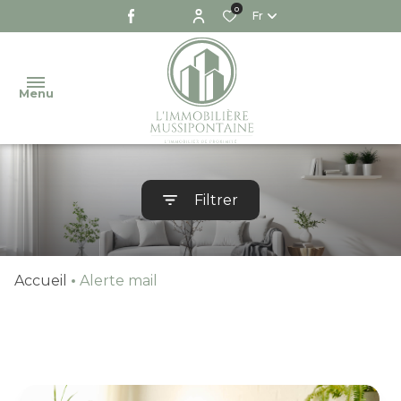
0
Fr
Menu
NOTRE
Filtrer
AGENCE
NOS
VENTES
Accueil
Alerte mail
NOS
LOCATIONS
NOS
BIENS
VENDUS