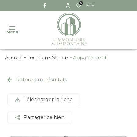
0
Fr
Menu
Accueil
Location
St max
Appartement
NOTRE
AGENCE
Retour aux résultats
NOS
VENTES
NOS
Télécharger la fiche
LOCATIONS
NOS
Partager ce bien
BIENS
VENDUS