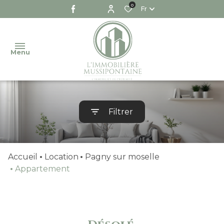
0
Fr
Menu
NOTRE
Filtrer
AGENCE
NOS
VENTES
Accueil
Location
Pagny sur moselle
NOS
Appartement
LOCATIONS
NOS
BIENS
VENDUS