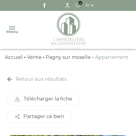
0
Fr
Menu
Accueil
Vente
Pagny sur moselle
Appartement
NOTRE
AGENCE
Retour aux résultats
NOS
VENTES
NOS
Télécharger la fiche
LOCATIONS
NOS
Partager ce bien
BIENS
VENDUS